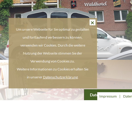
×
Um unsere Webseite für Sie optimal zu gestalten
und fortlaufend verbessern zu können,
verwenden wir Cookies. Durch die weitere
Nutzung der Webseite stimmen Sie der
Verwendung von Cookies zu.
Weitere Informationen zu Cookies erhalten Sie
in unserer
Datenschutzerklärung
.
Datenschutzerklärung
Impressum
|
Daten
Mehr Impressionen laden